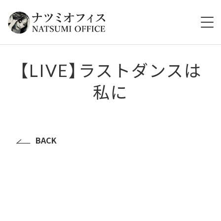
HOME
【LIVE】ラストダンスは
私に
ABOUT
TOPICS
LIVE
BACK
VIDEO
DISCOGRAPHY
GOODS